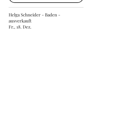
Helga Schneider - Baden -
ausverkauft
Fr., 18. Dez.
Alain Frei - Olten
Sa., 04. Sept.
Tickets
Alain Frei - Baden
So., 12. Sept.
Tickets